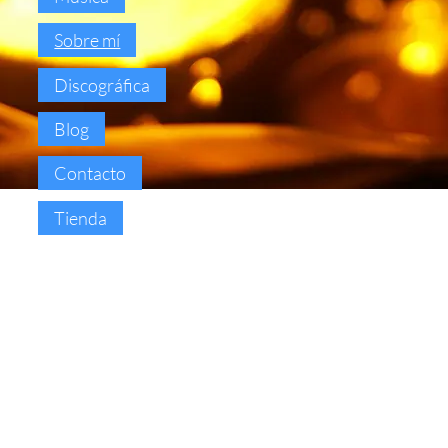
Sobre mí
Discográfica
Blog
Contacto
Tienda
Hace más de 40.000 años, se descubrió la
ciencia del sonido con propiedades
sanadoras, f ormando una parte del Yoga,
para armonizar cuerpo, mente y espíritu.
Estos sonidos fueron canalizados por seres
iluminados en idiomas sagrados como el