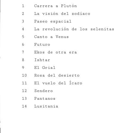
1
Carrera a Plutón
2
La visión del zodíaco
3
Paseo espacial
4
La revolución de los selenitas
5
Canto a Venus
6
Futuro
7
Ekos de otra era
8
Ishtar
9
El Grial
10
Rosa del desierto
11
El vuelo del Ícaro
12
Sendero
13
Pantanos
14
Lusitania