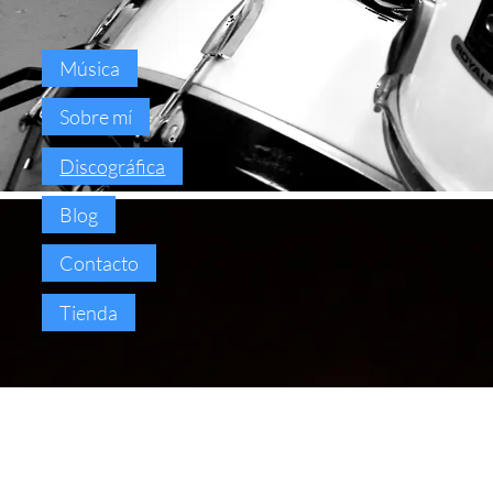
Música
Sobre mí
Discográfica
Blog
Contacto
Tienda
EL ORÁCULO DE
AILEEN Y OPHELIA
Carles Reig